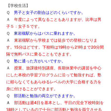
【学校生活】
Ｑ
男子と女子の割合はどのくらいですか。
Ａ
年度によって異なることもありますが、比率は男
子５：女子５です。
Ｑ
東岩槻駅からはバスに乗れますか。
Ａ
東岩槻駅から学校までは徒歩での登校になりま
す。15分ほどです。下校時は19時から21時まで20分間
隔で無料バスに乗ることもできます。
Ｑ
塾に通った方がいいですか。
Ａ
授業、放課後特別講座、長期休業中の講習を中心
にした本校の学習プログラムに沿って勉強すれば、塾
に頼らなくてもあらゆるレベルの大学に合格する力を
身に付けることができます。
Ｑ
部活動と勉強の両立ができますか。
Ａ
部活動は週4日を基本とし、平日の完全下校時刻を
18時としているので十分に部活動と勉強を両立させる