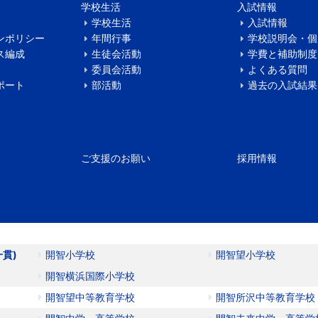
学校生活
入試情報
学校生活
入試情報
ンポリシー
年間行事
学校説明会・個
ス編成
生徒会活動
学費と補助制度
委員会活動
よくある質問
ポート
部活動
過去の入試結果
ご支援のお願い
採用情報
一貫)
開智小学校
開智望小学校
開智横浜国際小学校
開智望中等教育学校
開智所沢中等教育学校