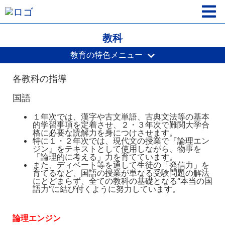
教科
教育の特色メニュー
各教科の指導
国語
１年次では、漢字や古文単語、古典文法等の基本
的学習事項を定着させ、２・３年次で難関大学合
格に必要な読解力を身につけさせます。
特に１・２年次では、現代文の授業で『論理エン
ジン』をテキストとして使用しながら、物事を
「論理的に考える」力を育てています。
また、ディベート等を通して生徒の「発信力」を
育てるなど、国語の授業が単なる受験問題の解法
にとどまらず、全ての教科の基礎となる“本当の国
語力”に結び付くように努力しています。
論理エンジン