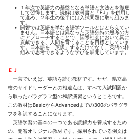
１年次で英語力の基盤となる単語と文法とを徹底
して習得します。読解は教科書と「EJ」を併用し
て進め、２年生の後半には入試問題に取り組みま
す。
開智では英語を単なる語学ツールとはとらえてい
ません。日本語とは異なった英語独特の思考の方
にアプローチすることで、国際社会において真に
貢献できる、人間を育てることを目標としていま
す。日本語を「英訳」するだけでなく、英語の枠
組みで思考できるような学びを展開しています。
ＥＪ
一言でいえば、英語を読む教材です。ただ、県立高
校のサイドリーダーとの相違点は、すべて入試問題か
ら取ったパラグラフ型の和訳演習というところです。
この教材はBasicからAdvancedまでの300のパラグラ
フを和訳することになります。
英語学習の基本の一つである読解力を養成するため
の、開智オリジナル教材です。採用されている例文は