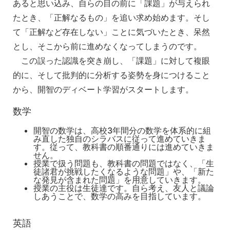
あると思い込み、自らの目の前に「課題」が与えられ
たとき、「正解なるもの」を追い求め始めます。そし
て「正解など存在しない」ことに気づいたとき、呆然
とし、そこから前に進めなくなってしまうのです。
この誤った認識を突き崩し、「課題」に対して複眼
的に、そして批判的に分析する姿勢を身につけること
から、開智のディベート学習がスタートします。
数学
開智の数学は、高校3年間分の数学を体系的に組
み直した独自のシラバスに従って進めていきま
す。従って、教科書の順番通りには進めていきま
せん。
授業で扱う問題も、教科書の問題ではなく、「生
徒諸君が挑戦したくなるような問題」や、「新た
な発見が含まれた問題」を用意していきます。
授業の主役は生徒達です。自ら考え、友人と議論
しあうことで、数学の高みを目指しています。
英語