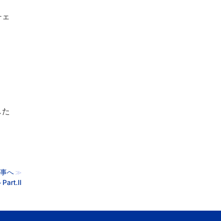
チェ
した
事へ
≫
art.Ⅱ