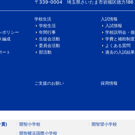
〒339-0004 埼玉県さいたま市岩槻区徳力186
学校生活
入試情報
学校生活
入試情報
ンポリシー
年間行事
学校説明会・個
ス編成
生徒会活動
学費と補助制度
委員会活動
よくある質問
ポート
部活動
過去の入試結果
ご支援のお願い
採用情報
一貫)
開智小学校
開智望小学校
開智横浜国際小学校