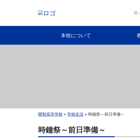
本校について
開智高等学校
>
学校生活
>
時鐘祭～前日準備～
時鐘祭～前日準備～