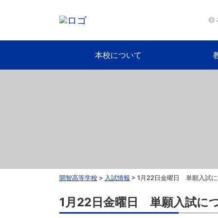
本校について
開智高等学校
>
入試情報
>
1月22日金曜日 単願入試
1月22日金曜日 単願入試に