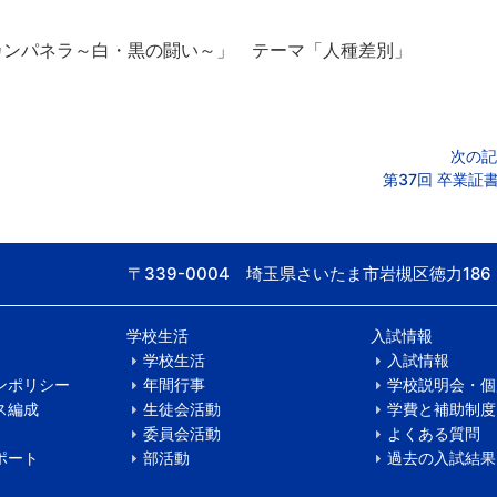
ンパネラ～白・黒の闘い～」 テーマ「人種差別」
次の記
第37回 卒業証
〒339-0004 埼玉県さいたま市岩槻区徳力186
学校生活
入試情報
学校生活
入試情報
ンポリシー
年間行事
学校説明会・個
ス編成
生徒会活動
学費と補助制度
委員会活動
よくある質問
ポート
部活動
過去の入試結果