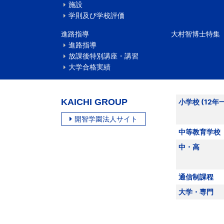
施設
学則及び学校評価
進路指導
大村智博士特集
進路指導
放課後特別講座・講習
大学合格実績
KAICHI GROUP
小学校 (12年
開智学園法人サイト
中等教育学校
中・高
通信制課程
大学・専門